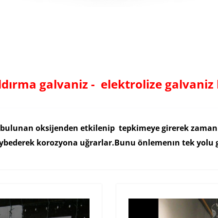
ldırma galvaniz - elektrolize galvani
ulunan oksijenden etkilenip tepkimeye girerek zaman içi
 kaybederek korozyona uğrarlar.Bunu önlemenın tek yolu 