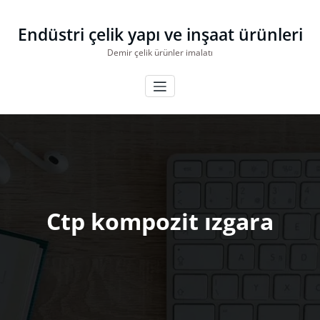
İçeriğe
geç
Endüstri çelik yapı ve inşaat ürünleri
Demir çelik ürünler imalatı
Ctp kompozit ızgara