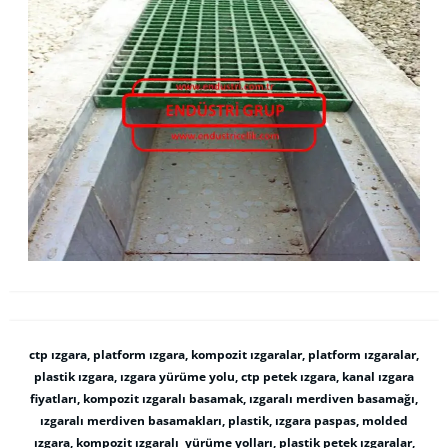
ctp ızgara, platform ızgara, kompozit ızgaralar, platform ızgaralar,
plastik ızgara, ızgara yürüme yolu, ctp petek ızgara, kanal ızgara
fiyatları, kompozit ızgaralı basamak, ızgaralı merdiven basamağı,
ızgaralı merdiven basamakları, plastik, ızgara paspas, molded
ızgara, kompozit ızgaralı yürüme yolları, plastik petek ızgaralar,