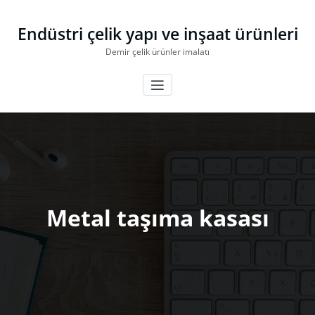
İçeriğe
geç
Endüstri çelik yapı ve inşaat ürünleri
Demir çelik ürünler imalatı
Metal taşıma kasası