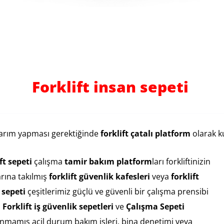
Forklift insan sepeti
narım yapması gerektiğinde
forklift çatalı platform
olarak k
ft sepeti
çalışma
tamir bakım platform
ları forkliftinizin
arına takılmış
forklift güvenlik kafesleri
veya
forklift
sepeti
çeşitlerimiz güçlü ve güvenli bir çalışma prensibi
.
Forklift iş güvenlik sepetleri
ve
Çalışma Sepeti
nmamış acil durum bakım işleri, bina denetimi veya