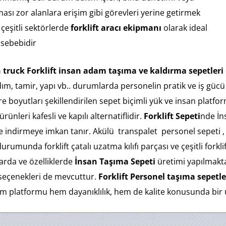
ması zor alanlara erişim gibi görevleri yerine getirmek
 çeşitli sektörlerde
forklift aracı ekipmanı
olarak ideal
 sebebidir
 truck
Forklift insan adam taşıma ve kaldırma sepetleri
dım, tamir, yapı vb.. duruml
arda personelin pratik ve iş gücü
öre boyutları şekillendirilen sepet biçimli yük ve
insan platfor
ürünleri kafesli ve kapılı alternatiflidir.
Forklift Sepeti
nde İn
ndirmeye imkan tanır. Akülü transpalet personel sepeti , for
durumunda forklift çatalı uzatma kılıfı parçası ve çeşitli fork
larda ve özelliklerde
İnsan Taşıma Sepeti
üretimi yapılmakta
a seçenekleri de mevcuttur.
Forklift Personel taşıma sepetle
işim platformu hem dayanıklılık, hem de kalite konusunda bir 