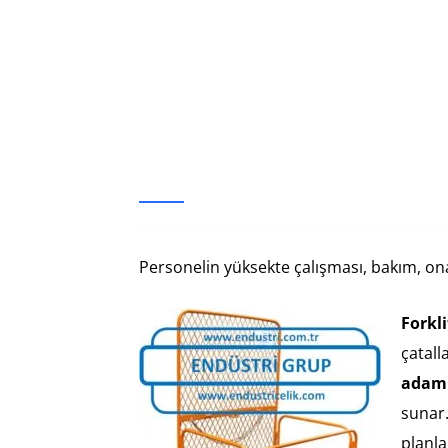
Personelin yüksekte çalışması, bakım, o
Forkli
çatall
adam 
sunar
planla