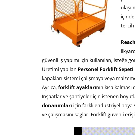
ulaşıl
içinde
tercih
Reach
ilkyar
güvenli iş yapımı için kullanılan, isteğe g
Üretimi yapılan
Personel Forklift Sepeti
kapakları sistemi çalışmaya veya malzeme i
Ayrıca,
forklift ayakları
nın kısa kalması 
İnşaatlar ve şantiyeler için istenen boyut
donanımları
için farklı endüstriyel boy
ve çalışmasını sağlar. Forklift güvenli er