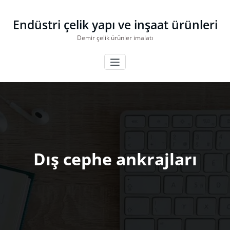
İçeriğe
geç
Endüstri çelik yapı ve inşaat ürünleri
Demir çelik ürünler imalatı
Dış cephe ankrajları